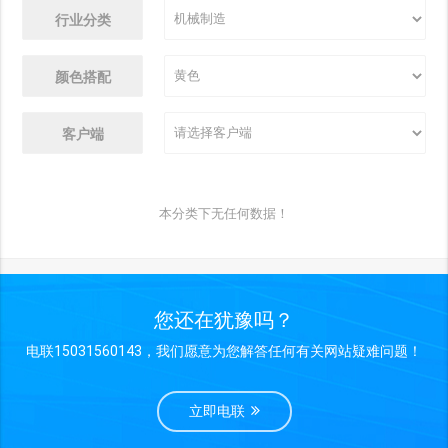
行业分类
颜色搭配
客户端
本分类下无任何数据！
您还在犹豫吗？
电联15031560143，我们愿意为您解答任何有关网站疑难问题！
立即电联