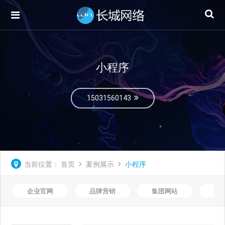
小程序
15031560143
当前位置：
首页
案例展示
小程序
企业官网
品牌营销
集团网站
微