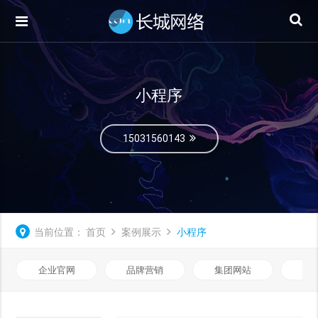
小程序
15031560143
当前位置：
首页
案例展示
小程序
企业官网
品牌营销
集团网站
微