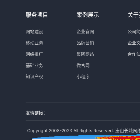
服务项目
案例展示
关于
网站建设
企业官网
公司
移动业务
品牌营销
企业
网络推广
集团网站
合作
基础业务
微官网
知识产权
小程序
友情链接：
Copyright 2008-2023 All Rights Reserved. 唐山长城网