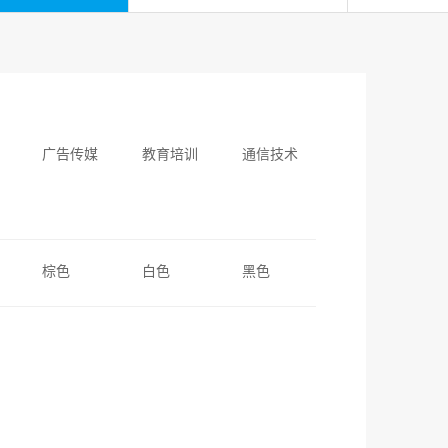
广告传媒
教育培训
通信技术
棕色
白色
黑色