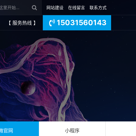
网站建设
在线留言
联系方式
15031560143
【 服务热线 】
微官网
小程序