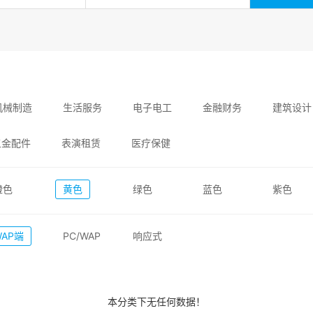
机械制造
生活服务
电子电工
金融财务
建筑设计
五金配件
表演租赁
医疗保健
橙色
黄色
绿色
蓝色
紫色
WAP端
PC/WAP
响应式
本分类下无任何数据！