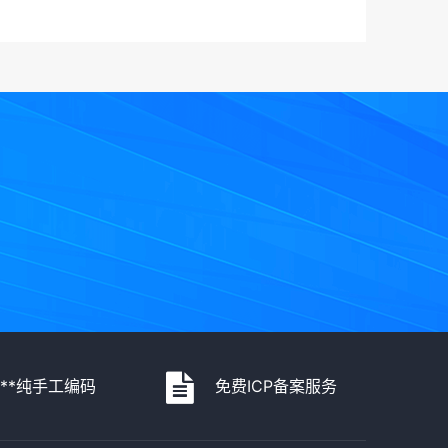
***纯手工编码
免费ICP备案服务