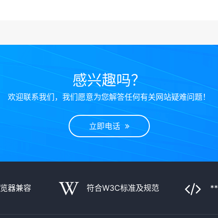
感兴趣吗？
欢迎联系我们，我们愿意为您解答任何有关网站疑难问题！
立即电话
浏览器兼容
符合W3C标准及规范
*