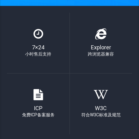
7×24
Explorer
小时售后支持
跨浏览器兼容
ICP
W3C
免费ICP备案服务
符合W3C标准及规范