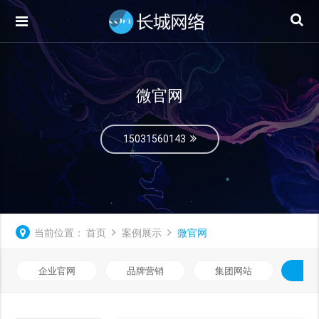
微官网
15031560143
当前位置：
首页
案例展示
微官网
企业官网
品牌营销
集团网站
微