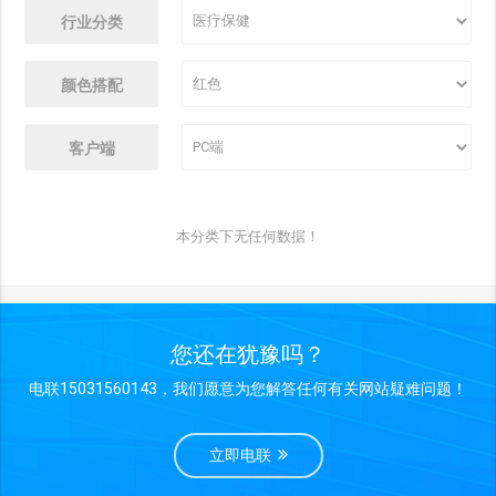
行业分类
颜色搭配
客户端
本分类下无任何数据！
您还在犹豫吗？
电联15031560143，我们愿意为您解答任何有关网站疑难问题！
立即电联