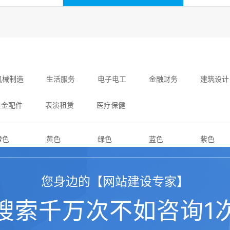
机械制造
生活服务
电子电工
金融财务
建筑设计
五金配件
表演租赁
医疗保健
橙色
黄色
绿色
蓝色
紫色
WAP端
PC/WAP
响应式
您身边的【网站建设专家】
搜索千万次不如咨询1
本分类下无任何数据！