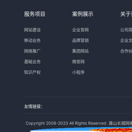
服务项目
案例展示
关于
网站建设
企业官网
公司
移动业务
品牌营销
企业
网络推广
集团网站
合作
基础业务
微官网
知识产权
小程序
友情链接：
Copyright 2008-2023 All Rights Reserved. 唐山长城网