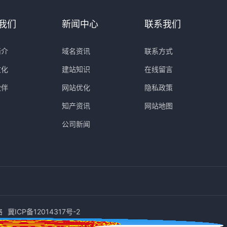
我们
新闻中心
联系我们
简介
域名资讯
联系方式
文化
建站知识
在线留言
伙伴
网站优化
隐私政策
知产资讯
网站地图
公司新闻
络
冀ICP备12014317号-2