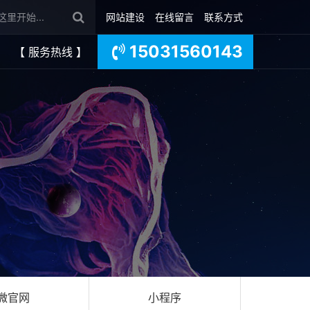
网站建设
在线留言
联系方式
15031560143
【 服务热线 】
微官网
小程序