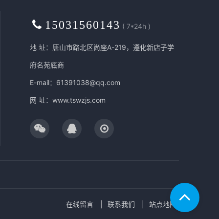
15031560143
( 7*24h )
地 址：唐山市路北区尚座A-219，遵化新店子学
府名苑底商
E-mail：61391038@qq.com
网 址：
www.tswzjs.com
在线留言
联系我们
站点地图