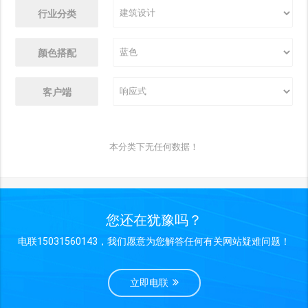
行业分类
颜色搭配
客户端
本分类下无任何数据！
您还在犹豫吗？
电联15031560143，我们愿意为您解答任何有关网站疑难问题！
立即电联