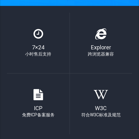
7×24
Explorer
小时售后支持
跨浏览器兼容
ICP
W3C
免费ICP备案服务
符合W3C标准及规范