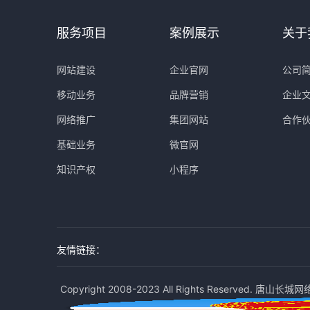
服务项目
案例展示
关于
网站建设
企业官网
公司
移动业务
品牌营销
企业
网络推广
集团网站
合作
基础业务
微官网
知识产权
小程序
友情链接：
Copyright 2008-2023 All Rights Reserved. 唐山长城网