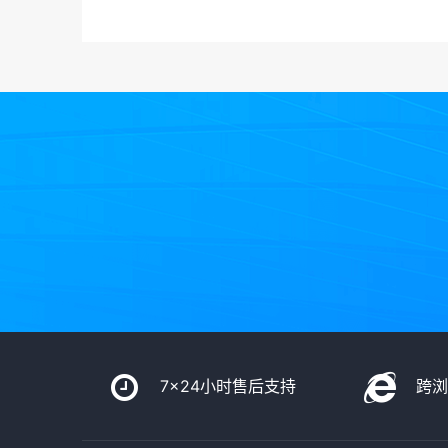
7x24小时售后支持
跨