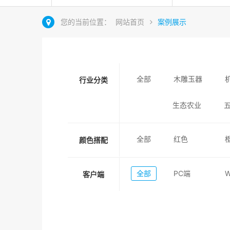
您的当前位置：
网站首页
案例展示
全部
木雕玉器
行业分类
生态农业
全部
红色
颜色搭配
全部
PC端
客户端