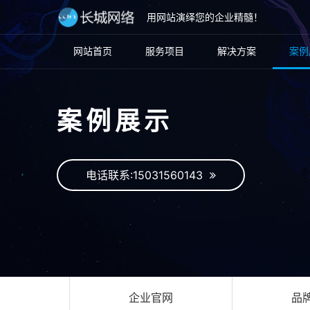
用网站演绎您的企业精髓！
网站首页
服务项目
解决方案
案例
案例展示
电话联系:15031560143
企业官网
品