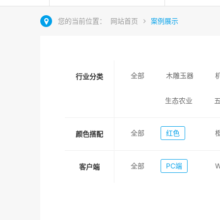
您的当前位置：
网站首页
案例展示
全部
木雕玉器
行业分类
生态农业
全部
红色
颜色搭配
全部
PC端
客户端