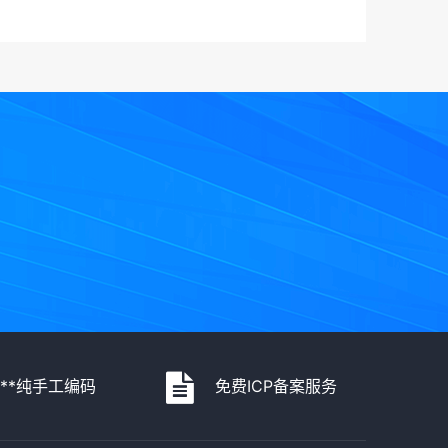
***纯手工编码
免费ICP备案服务