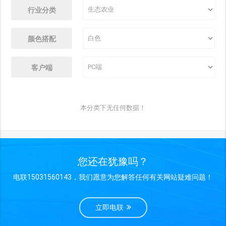
行业分类
颜色搭配
客户端
本分类下无任何数据！
您还在犹豫吗？
电联15031560143，我们愿意为您解答任何有关网站疑难问题！
立即电联