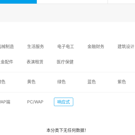
机械制造
生活服务
电子电工
金融财务
建筑设计
五金配件
表演租赁
医疗保健
橙色
黄色
绿色
蓝色
紫色
WAP端
PC/WAP
响应式
本分类下无任何数据！